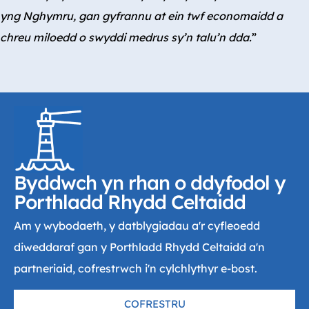
yng Nghymru, gan gyfrannu at ein twf economaidd a
chreu miloedd o swyddi medrus sy’n talu’n dda.
”
Byddwch yn rhan o ddyfodol y
Porthladd Rhydd Celtaidd
Am y wybodaeth, y datblygiadau a'r cyfleoedd
diweddaraf gan y Porthladd Rhydd Celtaidd a'n
partneriaid, cofrestrwch i'n cylchlythyr e-bost.
COFRESTRU