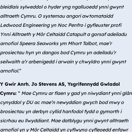
bleidlais sylweddol o hyder yng ngalluoedd ynni gwynt
alltraeth Cymru. O systemau angori awtomataidd
Ledwood Engineering yn Noc Penfro i gyfleuster profi
Ynni Alltraeth y Môr Celtaidd Catapult a gorsaf adeiladu
arnofiol Speera Seaworks ym Mhort Talbot, mae’r
prosiectau hyn yn dangos bod Cymru yn adeiladu’r
seilwaith a’r arbenigedd i arwain y chwyldro ynni gwynt
arnofiol
.”
Y Gwir Anrh. Jo Stevens AS, Ysgrifennydd Gwladol
Cymru
: “
Mae Cymru ar flaen y gad yn niwydiant ynni glân
cynyddol y DU ac mae’n newyddion gwych bod mwy o
brosiectau yn derbyn cyllid hanfodol fydd o gymorth i
sicrhau eu llwyddiant. Mae datblygu ynni gwynt alltraeth
arnofiol yn y Môr Celtaidd yn cyflwyno cyfleoedd enfawr