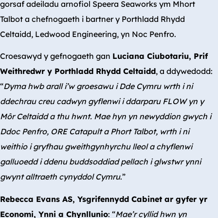
gorsaf adeiladu arnofiol Speera Seaworks ym Mhort
Talbot a chefnogaeth i bartner y Porthladd Rhydd
Celtaidd, Ledwood Engineering, yn Noc Penfro.
Croesawyd y gefnogaeth gan
Luciana Ciubotariu, Prif
Weithredwr y Porthladd Rhydd Celtaidd
, a ddywedodd:
“
Dyma hwb arall i’w groesawu i Dde Cymru wrth i ni
ddechrau creu cadwyn gyflenwi i ddarparu FLOW yn y
Môr Celtaidd a thu hwnt. Mae hyn yn newyddion gwych i
Ddoc Penfro, ORE Catapult a Phort Talbot, wrth i ni
weithio i gryfhau gweithgynhyrchu lleol a chyflenwi
galluoedd i ddenu buddsoddiad pellach i glwstwr ynni
gwynt alltraeth cynyddol Cymru
.”
Rebecca Evans AS, Ysgrifennydd Cabinet ar gyfer yr
Economi, Ynni a Chynllunio
: “
Mae’r cyllid hwn yn