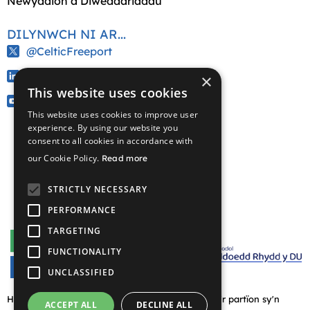
Newyddion a Diweddariadau
DILYNWCH NI AR...
@CelticFreeport
/company/celtic-freeport
×
This website uses cookies
@CelticFreeport
This website uses cookies to improve user
experience. By using our website you
consent to all cookies in accordance with
our Cookie Policy.
Read more
STRICTLY NECESSARY
PERFORMANCE
TARGETING
FUNCTIONALITY
UNCLASSIFIED
Hawlfraint © 2026 Partneriaeth Celtic Freeport a'r partïon sy'n
ACCEPT ALL
DECLINE ALL