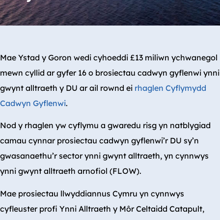
Mae Ystad y Goron wedi cyhoeddi £13 miliwn ychwanegol
mewn cyllid ar gyfer 16 o brosiectau cadwyn gyflenwi ynni
gwynt alltraeth y DU ar ail rownd ei
rhaglen Cyflymydd
Cadwyn Gyflenwi
.
Nod y rhaglen yw cyflymu a gwaredu risg yn natblygiad
camau cynnar prosiectau cadwyn gyflenwi’r DU sy’n
gwasanaethu’r sector ynni gwynt alltraeth, yn cynnwys
ynni gwynt alltraeth arnofiol (FLOW).
Mae prosiectau llwyddiannus Cymru yn cynnwys
cyfleuster profi Ynni Alltraeth y Môr Celtaidd Catapult,